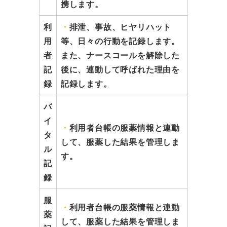
携します。
利
・
排泄、事故、ヒヤリハット
用
等、日々の行動を記録します。
者
また、ナースコールを解除した
記
後に、連動して呼ばれた理由を
録
記録します。
バ
イ
・
利用者台帳の服薬情報と連動
タ
して、服薬した結果を管理しま
ル
す。
記
録
服
・
利用者台帳の服薬情報と連動
薬
して、服薬した結果を管理しま