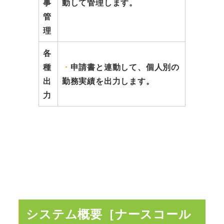
事
動して管理します。
管
理
各
種
・
申請書と連動して、個人別の
出
勤務実績を出力します。
力
システム概要［ナースコール