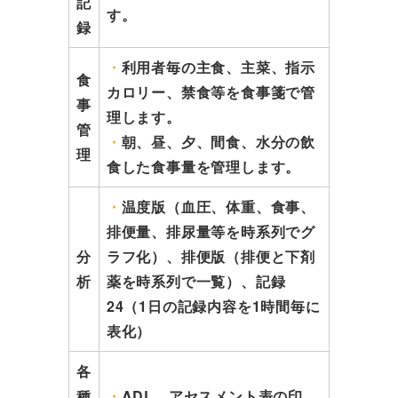
記
す。
録
・
利用者毎の主食、主菜、指示
食
カロリー、禁食等を食事箋で管
事
理します。
管
・
朝、昼、夕、間食、水分の飲
理
食した食事量を管理します。
・
温度版（血圧、体重、食事、
排便量、排尿量等を時系列でグ
分
ラフ化）、排便版（排便と下剤
析
薬を時系列で一覧）、記録
24（1日の記録内容を1時間毎に
表化）
各
種
・
ADL、アセスメント表の印