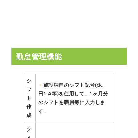
勤怠管理機能
シ
・
施設独自のシフト記号(休、
フ
日1,A等)を使用して、1ヶ月分
ト
のシフトを職員毎に入力しま
作
す。
成
タ
イ